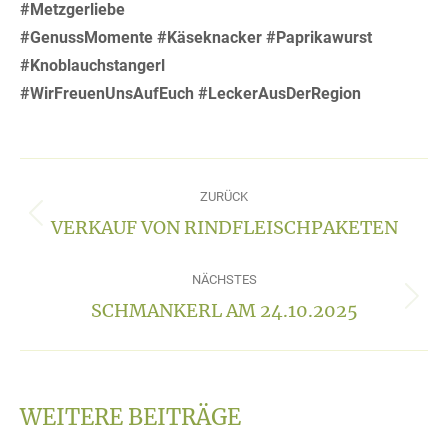
#Metzgerliebe
#GenussMomente #Käseknacker #Paprikawurst
#Knoblauchstangerl
#WirFreuenUnsAufEuch #LeckerAusDerRegion
KOMMENTARNAVIGATION
ZURÜCK
VERKAUF VON RINDFLEISCHPAKETEN
Vorheriger
Beitrag:
NÄCHSTES
SCHMANKERL AM 24.10.2025
Nächster
Beitrag:
WEITERE BEITRÄGE