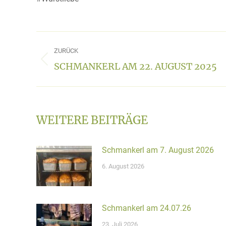
KOMMENTARNAVIGATI
ZURÜCK
SCHMANKERL AM 22. AUGUST 2025
Vorheriger
Beitrag:
WEITERE BEITRÄGE
Schmankerl am 7. August 2026
6. August 2026
Schmankerl am 24.07.26
23. Juli 2026