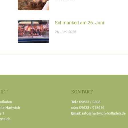
Schmankerl am 26. Juni
26. Juni 2026
IFT
KONTAKT
ofladen
Tel.:
09633 / 2308
tz-Hartwich
oder 09633 / 918616
e 1
Email:
info@hartwich-hofladen.de
erteich