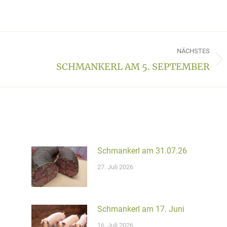
ON
NÄCHSTES
SCHMANKERL AM 5. SEPTEMBER
Nächster
Beitrag:
Schmankerl am 31.07.26
27. Juli 2026
Schmankerl am 17. Juni
16. Juli 2026