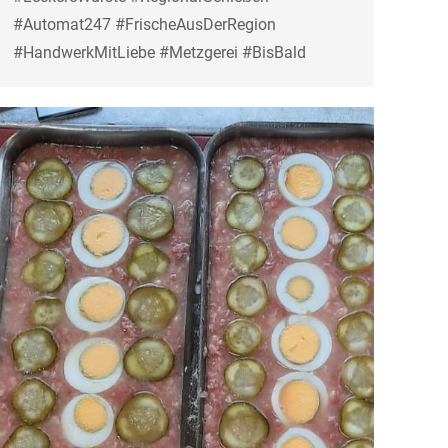
#Automat247 #FrischeAusDerRegion
#HandwerkMitLiebe #Metzgerei #BisBald