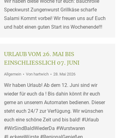
Wir haben diese Woche für euch: Bauchrolle
Speckwurst Zungenwurst Grillkäse scharfe
Salami Kommt vorbei! Wir freuen uns auf Euch
und habt einen guten Start ins Wochenende!!!
URLAUB VOM 26. MAI BIS
EINSCHLIESSLICH 07. JUNI
Allgemein
Von
hartwich
28. Mai 2026
Wir haben Urlaub! Ab dem 12. Juni sind wir
wieder für euch da ! Bis dahin könnt ihr euch
gerne an unserem Automaten bedienen. Dieser
steht euch 24/7 zur Verfügung. Wir wünschen
euch eine schöne Zeit und bis bald! #Urlaub
#WirSindBaldWiederDa #Wurstwaren
#LeckereWürste #RegionalGenießen