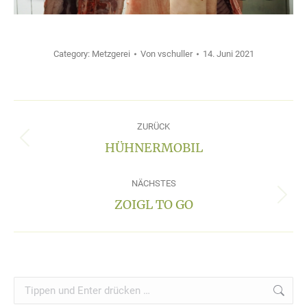
Category:
Metzgerei
Von
vschuller
14. Juni 2021
ALBUM-
ZURÜCK
NAVIGATION
HÜHNERMOBIL
Vorheriges
Album:
NÄCHSTES
ZOIGL TO GO
Nächstes
Album:
Search: