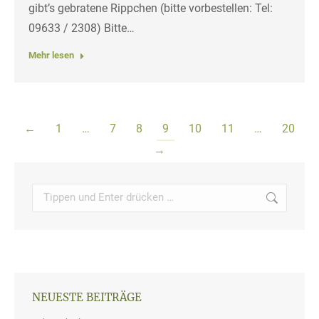
gibt’s gebratene Rippchen (bitte vorbestellen: Tel:
09633 / 2308) Bitte…
Mehr lesen
←
1
…
7
8
9
10
11
…
20
→
Search:
NEUESTE BEITRÄGE